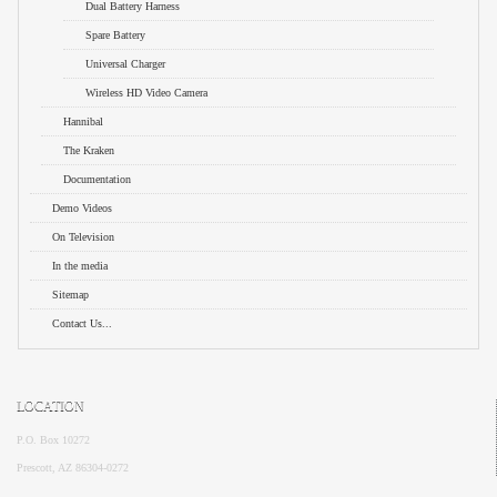
Dual Battery Harness
Spare Battery
Universal Charger
Wireless HD Video Camera
Hannibal
The Kraken
Documentation
Demo Videos
On Television
In the media
Sitemap
Contact Us...
LOCATION
P.O. Box 10272
Prescott, AZ 86304-0272