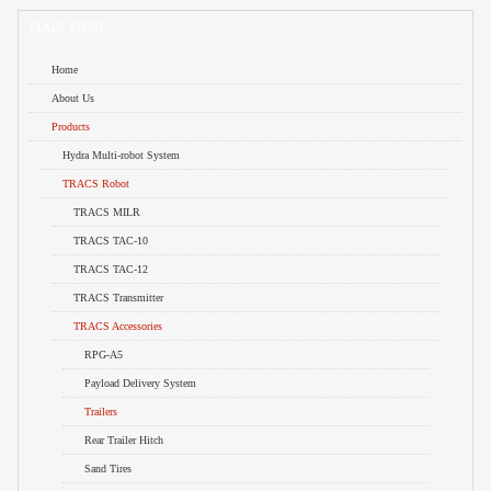
cu perfect score bancar, ci pentru cei care au nevoie azi, nu mâine.
MAIN MENU
Home
About Us
Products
Hydra Multi-robot System
TRACS Robot
TRACS MILR
TRACS TAC-10
TRACS TAC-12
TRACS Transmitter
TRACS Accessories
RPG-A5
Payload Delivery System
Trailers
Rear Trailer Hitch
Sand Tires