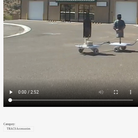
чCând apar neprevăzute și timpul nu este de partea ta, ai nevoie de o soluție care funcționează fără
întârzieri. Spre deosebire de sistemele clasice, care cer adeverințe, programări și așteptare, există servicii
care livrează rapid și fără complicații.
Împrumuturi urgente
pot fi accesate direct de pe telefon sau laptop,
Category:
fără a te deplasa și fără a aduce dosare sau giranți. Avantajul major? Rapiditatea. În mai puțin de o oră poți
TRACS Accessories
rezolva ceea ce altădată ți-ar fi luat zile întregi. De la confirmare până la transfer, totul se face într-un mod
sigur, transparent și legal. Aceste servicii sunt create pentru oameni reali, în situații reale – nu pentru cei